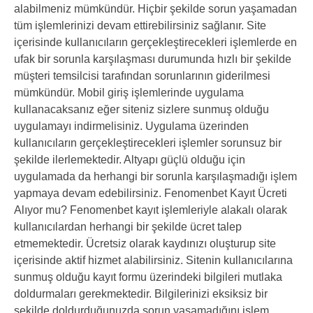
alabilmeniz mümkündür. Hiçbir şekilde sorun yaşamadan
tüm işlemlerinizi devam ettirebilirsiniz sağlanır. Site
içerisinde kullanıcıların gerçekleştirecekleri işlemlerde en
ufak bir sorunla karşılaşması durumunda hızlı bir şekilde
müşteri temsilcisi tarafından sorunlarının giderilmesi
mümkündür. Mobil giriş işlemlerinde uygulama
kullanacaksanız eğer siteniz sizlere sunmuş olduğu
uygulamayı indirmelisiniz. Uygulama üzerinden
kullanıcıların gerçekleştirecekleri işlemler sorunsuz bir
şekilde ilerlemektedir. Altyapı güçlü olduğu için
uygulamada da herhangi bir sorunla karşılaşmadığı işlem
yapmaya devam edebilirsiniz. Fenomenbet Kayıt Ücreti
Alıyor mu? Fenomenbet kayıt işlemleriyle alakalı olarak
kullanıcılardan herhangi bir şekilde ücret talep
etmemektedir. Ücretsiz olarak kaydınızı oluşturup site
içerisinde aktif hizmet alabilirsiniz. Sitenin kullanıcılarına
sunmuş olduğu kayıt formu üzerindeki bilgileri mutlaka
doldurmaları gerekmektedir. Bilgilerinizi eksiksiz bir
şekilde doldurduğunuzda sorun yaşamadığını işlem