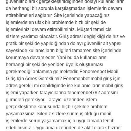
güvenilir olarak gerçekleştirildiğinden dolayı kullanıcıların
da herhangi bir sorunla karşılaşmadan işlemlerin devam
ettirebilmeleri sağlanır. Site içerisinde yapacağınız
işlemlerde en ufak bir problemde hızlı bir şekilde
işlemlerinizi devam ettirebilirsiniz. Müşteri temsilcisi
sizlere yardımcı olacaktır. Giriş adresi değişikliği de hız ve
pratik bir şekilde yapıldığından dolayı güvenilir alt yapısı
sayesinde kullanıcıların bilgileri tamamen site içerisinde
korunmaya devam eder. Yani bu da kullanıcıların
herhangi bir şekilde yeniden üyelik oluşturması
gerekmediği anlamına gelmektedir. Fenomenbet Mobil
Giriş İçin Adres Gerekli mi? Fenomenbet mobil giriş için
adres gerekli mi denildiğinde ise kullanıcıların mobil giriş
işlemi yaparken tarayıcılarına fenomenbet782 adresini
girmeleri gerekiyor. Tarayıcı üzerinden işlem
gerçekleştirme konusunda hiçbir şekilde problem
yaşamazsınız. Siteniz sizlere sunmuş olduğu mobil
işlemlerde sorun yaşamamak için uygulamada tercih
edebilirsiniz. Uygulama üzerinden de aktif olarak hizmet