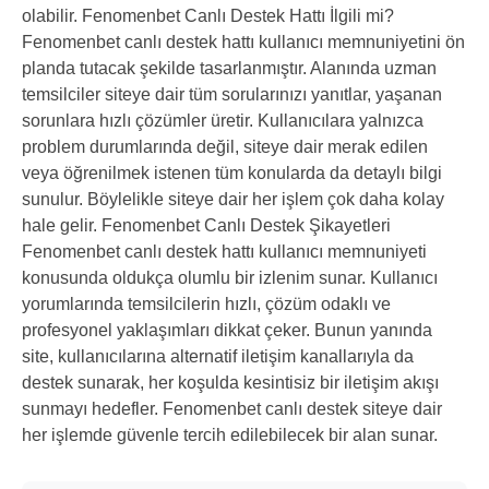
olabilir. Fenomenbet Canlı Destek Hattı İlgili mi?
Fenomenbet canlı destek hattı kullanıcı memnuniyetini ön
planda tutacak şekilde tasarlanmıştır. Alanında uzman
temsilciler siteye dair tüm sorularınızı yanıtlar, yaşanan
sorunlara hızlı çözümler üretir. Kullanıcılara yalnızca
problem durumlarında değil, siteye dair merak edilen
veya öğrenilmek istenen tüm konularda da detaylı bilgi
sunulur. Böylelikle siteye dair her işlem çok daha kolay
hale gelir. Fenomenbet Canlı Destek Şikayetleri
Fenomenbet canlı destek hattı kullanıcı memnuniyeti
konusunda oldukça olumlu bir izlenim sunar. Kullanıcı
yorumlarında temsilcilerin hızlı, çözüm odaklı ve
profesyonel yaklaşımları dikkat çeker. Bunun yanında
site, kullanıcılarına alternatif iletişim kanallarıyla da
destek sunarak, her koşulda kesintisiz bir iletişim akışı
sunmayı hedefler. Fenomenbet canlı destek siteye dair
her işlemde güvenle tercih edilebilecek bir alan sunar.