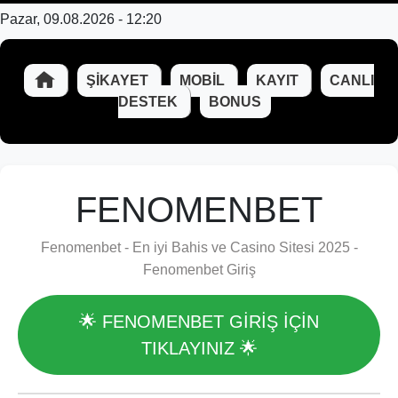
Pazar, 09.08.2026 - 12:20
ŞIKAYET
MOBIL
KAYIT
CANLI
DESTEK
BONUS
FENOMENBET
Fenomenbet - En iyi Bahis ve Casino Sitesi 2025 -
Fenomenbet Giriş
🌟 FENOMENBET GİRİŞ İÇİN
TIKLAYINIZ 🌟