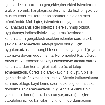
içerisinde kullanıcıların gerçekleştirecekleri işlemlerde en
ufak bir sorunla karşılaşması durumunda hızlı bir şekilde
müşteri temsilcisi tarafından sorunlarının giderilmesi
mümkündür. Mobil giriş işlemlerinde uygulama
kullanacaksanız eğer siteniz sizlere sunmuş olduğu
uygulamayı indirmelisiniz. Uygulama üzerinden
kullanıcıların gerçekleştirecekleri işlemler sorunsuz bir
şekilde ilerlemektedir. Altyapı güçlü olduğu için
uygulamada da herhangi bir sorunla karşılaşmadığı işlem
yapmaya devam edebilirsiniz. Fenomenbet Kayıt Ücreti
Alıyor mu? Fenomenbet kayıt işlemleriyle alakalı olarak
kullanıcılardan herhangi bir şekilde ücret talep
etmemektedir. Ücretsiz olarak kaydınızı oluşturup site
içerisinde aktif hizmet alabilirsiniz. Sitenin kullanıcılarına
sunmuş olduğu kayıt formu üzerindeki bilgileri mutlaka
doldurmaları gerekmektedir. Bilgilerinizi eksiksiz bir
şekilde doldurduğunuzda sorun yaşamadığını işlem
yapabilirsiniz. Kullanıcıların bilgilerini doldurmasının