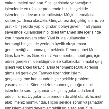
ettirebilmeleri sağlanır. Site içerisinde yapacağınız
işlemlerde en ufak bir problemde hızlı bir şekilde
işlemlerinizi devam ettirebilirsiniz. Müşteri temsilcisi
sizlere yardımcı olacaktır. Giriş adresi değişikliği de hız ve
pratik bir şekilde yapıldığından dolayı güvenilir alt yapısı
sayesinde kullanıcıların bilgileri tamamen site içerisinde
korunmaya devam eder. Yani bu da kullanıcıların
herhangi bir şekilde yeniden üyelik oluşturması
gerekmediği anlamına gelmektedir. Fenomenbet Mobil
Giriş İçin Adres Gerekli mi? Fenomenbet mobil giriş için
adres gerekli mi denildiğinde ise kullanıcıların mobil giriş
işlemi yaparken tarayıcılarına fenomenbet808 adresini
girmeleri gerekiyor. Tarayıcı üzerinden işlem
gerçekleştirme konusunda hiçbir şekilde problem
yaşamazsınız. Siteniz sizlere sunmuş olduğu mobil
işlemlerde sorun yaşamamak için uygulamada tercih
edebilirsiniz. Uygulama üzerinden de aktif olarak hizmet
alabilmeniz mümkündür. Hiçbir şekilde sorun yaşamadan
tüm işlemlerinizi devam ettirebilirsiniz sağlanır. Site