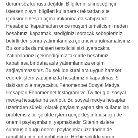
durum söz konusu değildir. Bilgilerini silineceği için
isterseniz aynı bilgileri kullanarak tekrardan site
içerisinde hesap açma imkanına da sahipsiniz.
Hesabınızı kapatmadan önce müşteri temsilcisini neden
hesabınızı kapatmak istediğinizi soracak sebepleriniz
belirttikten sonra yatırımlarınıza çekmeyi unutmamalısınız.
Bu konuda da müşteri temsilcisi sizi uyaracaktır.
Yatırımlarınızı çekmediğimiz takdirde hesabınız
kapatılırsa bir daha asla yatırımlarınıza erişim
sağlayamazsınız. Bu şekilde kurallara uygun hareket
ederek işlem yaptığınızda hesabınızın kapatılması 5
dakikanızı almayacaktır. Fenomenbet Sosyal Medya
Hesapları Fenomenbet Instagram ve Twitter gibi sosyal
medya hesaplarına sahiptir. Bu sosyal medya hesapları
üzerinden sürekli olarak paylaşım yapan site kullanıcıları,
problemsiz bir şekilde işlem gerçekleştirilmesi için de
önemli paylaşımlarını yapmaktadır. Sitenin sizlere
sunmuş olduğu önemli paylaşımlar üzerinden de
rahatlıkla bilgi edinebilirsiniz. Hiçbir şekilde sorun