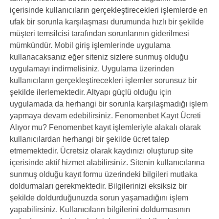
içerisinde kullanıcıların gerçekleştirecekleri işlemlerde en
ufak bir sorunla karşılaşması durumunda hızlı bir şekilde
müşteri temsilcisi tarafından sorunlarının giderilmesi
mümkündür. Mobil giriş işlemlerinde uygulama
kullanacaksanız eğer siteniz sizlere sunmuş olduğu
uygulamayı indirmelisiniz. Uygulama üzerinden
kullanıcıların gerçekleştirecekleri işlemler sorunsuz bir
şekilde ilerlemektedir. Altyapı güçlü olduğu için
uygulamada da herhangi bir sorunla karşılaşmadığı işlem
yapmaya devam edebilirsiniz. Fenomenbet Kayıt Ücreti
Alıyor mu? Fenomenbet kayıt işlemleriyle alakalı olarak
kullanıcılardan herhangi bir şekilde ücret talep
etmemektedir. Ücretsiz olarak kaydınızı oluşturup site
içerisinde aktif hizmet alabilirsiniz. Sitenin kullanıcılarına
sunmuş olduğu kayıt formu üzerindeki bilgileri mutlaka
doldurmaları gerekmektedir. Bilgilerinizi eksiksiz bir
şekilde doldurduğunuzda sorun yaşamadığını işlem
yapabilirsiniz. Kullanıcıların bilgilerini doldurmasının