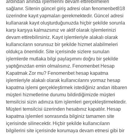
ardından anında işlemlerini devam ettirebilmeleri
sağlanır. Sitenin güncel giriş adresi olan fenomenbet818
üzerindne kayıt yapmaları gerekmektedir. Güncel adresi
kullanarak kayıt oluşturduğunuzda hiçbir şekilde sorunla
karşı karşıya kalmazsınız ve aktif olarak işlemlerinizi
devam ettirebilirsiniz. Kayıt işlemleriyle alakalı olarak
kullanıcıların sorunsuz bir şekilde hizmet alabilmeleri
oldukça önemlidir. Site içerisinde sizlere sunulan
işlemlerde mutlaka bilgi paylaşımını doğru bir şekilde
yaptığınızdan emin olmalısınız. Fenomenbet Hesap
Kapatmak Zor mu? Fenomenbet hesap kapatma
işlemleriyle alakalı olarak kullanıcılarını yormaz hesap
kapatma işlemi gerçekleştirmek istediğiniz andan itibaren
müşteri hizmetlerine durumu bildirdiğimizde müşteri
temsilcisi sizin adınıza tüm işlemleri gerçekleştirmektedir.
Müşteri temsilcisi üzerinden hesabınız kapatılır. Hesap
kapatma işlemleri sonrasında bilginiz tamamen site
içerisinde silinecektir. Hiçbir şekilde kullanıcıların
bilgilerini site içerisinde korumaya devam etmesi gibi bir