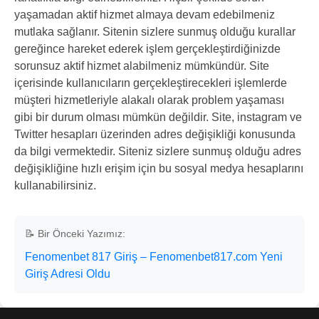
yaşamadan aktif hizmet almaya devam edebilmeniz
mutlaka sağlanır. Sitenin sizlere sunmuş olduğu kurallar
gereğince hareket ederek işlem gerçekleştirdiğinizde
sorunsuz aktif hizmet alabilmeniz mümkündür. Site
içerisinde kullanıcıların gerçekleştirecekleri işlemlerde
müşteri hizmetleriyle alakalı olarak problem yaşaması
gibi bir durum olması mümkün değildir. Site, instagram ve
Twitter hesapları üzerinden adres değişikliği konusunda
da bilgi vermektedir. Siteniz sizlere sunmuş olduğu adres
değişikliğine hızlı erişim için bu sosyal medya hesaplarını
kullanabilirsiniz.
📝 Bir Önceki Yazımız:
Fenomenbet 817 Giriş – Fenomenbet817.com Yeni
Giriş Adresi Oldu