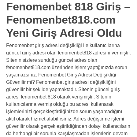
Fenomenbet 818 Giriş –
Fenomenbet818.com
Yeni Giriş Adresi Oldu
Fenomenbet giriş adresi değişikliği ile kullanıcılarına
güncel giriş adresi olan fenomenbet818 adresini vermiştir.
Sitenin sizlere sunduğu güncel adres olan
fenomenbet818.com üzerinden işlem yaptığınızda sorun
yaşamazsınız. Fenomenbet Giriş Adresi Değişikliği
Güvenilir mi? Fenomenbet giriş adresi değişikliğini
güvenilir bir şekilde yapmaktadır. Sitenin güncel giriş
adresi fenomenbet 818 olarak verişmiştir. Sitenin
kullanıcılarına vermiş olduğu bu adresi kullanarak
işlemlerinizi gerçekleştirdiğinizde sorun yaşamadığını
aktif olarak hizmet alabilirsiniz. Adres değiştirme işlemi
güvenilir olarak gerçekleştirildiğinden dolayı kullanıcıların
da herhangi bir sorunla karşılaşmadan işlemlerin devam