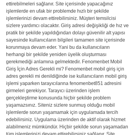
ettirebilmeleri sağlanır. Site içerisinde yapacağınız
işlemlerde en ufak bir problemde hızlı bir şekilde
işlemlerinizi devam ettirebilirsiniz. Müşteri temsilcisi
sizlere yardımcı olacaktır. Giriş adresi değişikliği de hız ve
pratik bir şekilde yapıldığından dolayı güvenilir alt yapısı
sayesinde kullanıcıların bilgileri tamamen site içerisinde
korunmaya devam eder. Yani bu da kullanıcıların
herhangi bir şekilde yeniden üyelik oluşturması
gerekmediği anlamına gelmektedir. Fenomenbet Mobil
Giriş İçin Adres Gerekli mi? Fenomenbet mobil giriş için
adres gerekli mi denildiğinde ise kullanıcıların mobil giriş
işlemi yaparken tarayıcılarına fenomenbet851 adresini
girmeleri gerekiyor. Tarayıcı üzerinden işlem
gerçekleştirme konusunda hiçbir şekilde problem
yaşamazsınız. Siteniz sizlere sunmuş olduğu mobil
işlemlerde sorun yaşamamak için uygulamada tercih
edebilirsiniz. Uygulama üzerinden de aktif olarak hizmet
alabilmeniz mümkündür. Hiçbir şekilde sorun yaşamadan
tüm işlemlerinizi devam ettirebilirsiniz sağlanır. Site