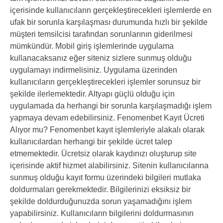
içerisinde kullanıcıların gerçekleştirecekleri işlemlerde en
ufak bir sorunla karşılaşması durumunda hızlı bir şekilde
müşteri temsilcisi tarafından sorunlarının giderilmesi
mümkündür. Mobil giriş işlemlerinde uygulama
kullanacaksanız eğer siteniz sizlere sunmuş olduğu
uygulamayı indirmelisiniz. Uygulama üzerinden
kullanıcıların gerçekleştirecekleri işlemler sorunsuz bir
şekilde ilerlemektedir. Altyapı güçlü olduğu için
uygulamada da herhangi bir sorunla karşılaşmadığı işlem
yapmaya devam edebilirsiniz. Fenomenbet Kayıt Ücreti
Alıyor mu? Fenomenbet kayıt işlemleriyle alakalı olarak
kullanıcılardan herhangi bir şekilde ücret talep
etmemektedir. Ücretsiz olarak kaydınızı oluşturup site
içerisinde aktif hizmet alabilirsiniz. Sitenin kullanıcılarına
sunmuş olduğu kayıt formu üzerindeki bilgileri mutlaka
doldurmaları gerekmektedir. Bilgilerinizi eksiksiz bir
şekilde doldurduğunuzda sorun yaşamadığını işlem
yapabilirsiniz. Kullanıcıların bilgilerini doldurmasının