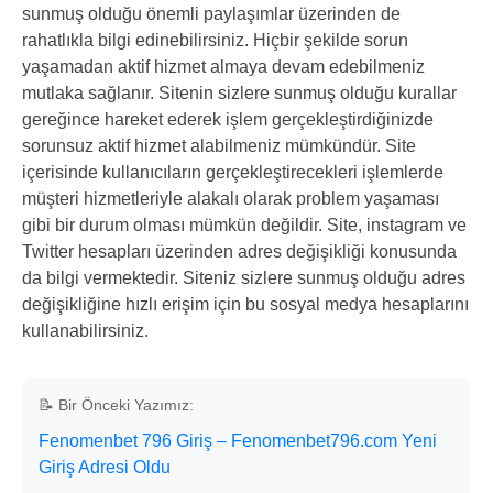
sunmuş olduğu önemli paylaşımlar üzerinden de
rahatlıkla bilgi edinebilirsiniz. Hiçbir şekilde sorun
yaşamadan aktif hizmet almaya devam edebilmeniz
mutlaka sağlanır. Sitenin sizlere sunmuş olduğu kurallar
gereğince hareket ederek işlem gerçekleştirdiğinizde
sorunsuz aktif hizmet alabilmeniz mümkündür. Site
içerisinde kullanıcıların gerçekleştirecekleri işlemlerde
müşteri hizmetleriyle alakalı olarak problem yaşaması
gibi bir durum olması mümkün değildir. Site, instagram ve
Twitter hesapları üzerinden adres değişikliği konusunda
da bilgi vermektedir. Siteniz sizlere sunmuş olduğu adres
değişikliğine hızlı erişim için bu sosyal medya hesaplarını
kullanabilirsiniz.
📝 Bir Önceki Yazımız:
Fenomenbet 796 Giriş – Fenomenbet796.com Yeni
Giriş Adresi Oldu