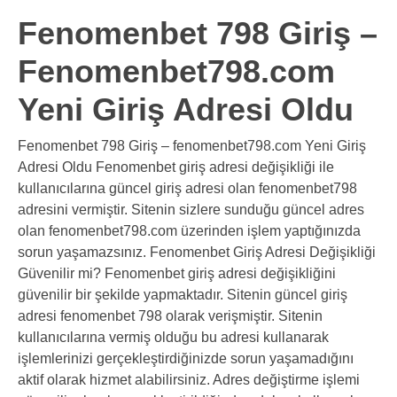
Fenomenbet 798 Giriş –
Fenomenbet798.com
Yeni Giriş Adresi Oldu
Fenomenbet 798 Giriş – fenomenbet798.com Yeni Giriş
Adresi Oldu Fenomenbet giriş adresi değişikliği ile
kullanıcılarına güncel giriş adresi olan fenomenbet798
adresini vermiştir. Sitenin sizlere sunduğu güncel adres
olan fenomenbet798.com üzerinden işlem yaptığınızda
sorun yaşamazsınız. Fenomenbet Giriş Adresi Değişikliği
Güvenilir mi? Fenomenbet giriş adresi değişikliğini
güvenilir bir şekilde yapmaktadır. Sitenin güncel giriş
adresi fenomenbet 798 olarak verişmiştir. Sitenin
kullanıcılarına vermiş olduğu bu adresi kullanarak
işlemlerinizi gerçekleştirdiğinizde sorun yaşamadığını
aktif olarak hizmet alabilirsiniz. Adres değiştirme işlemi