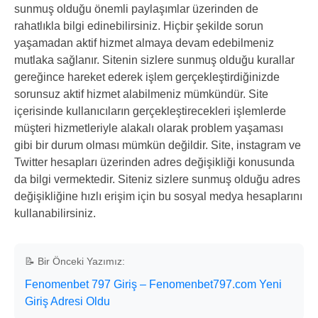
sunmuş olduğu önemli paylaşımlar üzerinden de
rahatlıkla bilgi edinebilirsiniz. Hiçbir şekilde sorun
yaşamadan aktif hizmet almaya devam edebilmeniz
mutlaka sağlanır. Sitenin sizlere sunmuş olduğu kurallar
gereğince hareket ederek işlem gerçekleştirdiğinizde
sorunsuz aktif hizmet alabilmeniz mümkündür. Site
içerisinde kullanıcıların gerçekleştirecekleri işlemlerde
müşteri hizmetleriyle alakalı olarak problem yaşaması
gibi bir durum olması mümkün değildir. Site, instagram ve
Twitter hesapları üzerinden adres değişikliği konusunda
da bilgi vermektedir. Siteniz sizlere sunmuş olduğu adres
değişikliğine hızlı erişim için bu sosyal medya hesaplarını
kullanabilirsiniz.
📝 Bir Önceki Yazımız:
Fenomenbet 797 Giriş – Fenomenbet797.com Yeni
Giriş Adresi Oldu