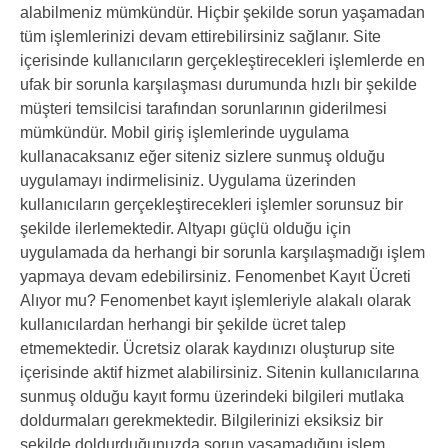
alabilmeniz mümkündür. Hiçbir şekilde sorun yaşamadan
tüm işlemlerinizi devam ettirebilirsiniz sağlanır. Site
içerisinde kullanıcıların gerçekleştirecekleri işlemlerde en
ufak bir sorunla karşılaşması durumunda hızlı bir şekilde
müşteri temsilcisi tarafından sorunlarının giderilmesi
mümkündür. Mobil giriş işlemlerinde uygulama
kullanacaksanız eğer siteniz sizlere sunmuş olduğu
uygulamayı indirmelisiniz. Uygulama üzerinden
kullanıcıların gerçekleştirecekleri işlemler sorunsuz bir
şekilde ilerlemektedir. Altyapı güçlü olduğu için
uygulamada da herhangi bir sorunla karşılaşmadığı işlem
yapmaya devam edebilirsiniz. Fenomenbet Kayıt Ücreti
Alıyor mu? Fenomenbet kayıt işlemleriyle alakalı olarak
kullanıcılardan herhangi bir şekilde ücret talep
etmemektedir. Ücretsiz olarak kaydınızı oluşturup site
içerisinde aktif hizmet alabilirsiniz. Sitenin kullanıcılarına
sunmuş olduğu kayıt formu üzerindeki bilgileri mutlaka
doldurmaları gerekmektedir. Bilgilerinizi eksiksiz bir
şekilde doldurduğunuzda sorun yaşamadığını işlem